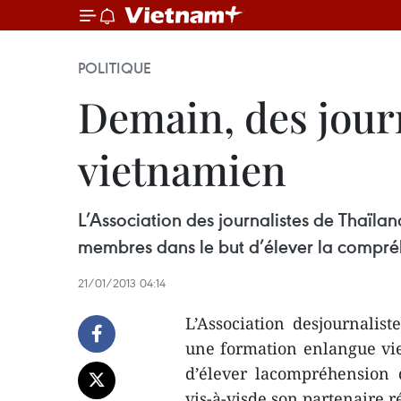
POLITIQUE
Demain, des journ
vietnamien
L’Association des journalistes de Thaïl
membres dans le but d’élever la compréhe
21/01/2013 04:14
L’Association desjournali
une formation enlangue vi
d’élever lacompréhension 
vis-à-visde son partenaire r