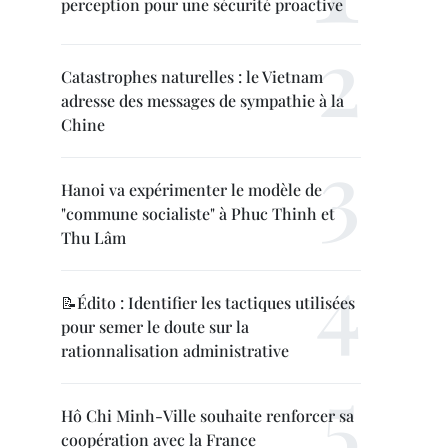
perception pour une sécurité proactive
Catastrophes naturelles : le Vietnam
adresse des messages de sympathie à la
Chine
Hanoi va expérimenter le modèle de
"commune socialiste" à Phuc Thinh et
Thu Lâm
📝Édito : Identifier les tactiques utilisées
pour semer le doute sur la
rationnalisation administrative
Hô Chi Minh-Ville souhaite renforcer sa
coopération avec la France