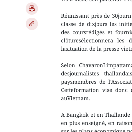
Réunissant près de 30journal
classe de dixjours les ini
des coursrédigés et fourn
clôturesélectionnera les
lasituation de la presse vi
Selon ChavaronLimpattamap
desjournalistes thaїland
paysmembres de l’Associat
Cetteformation vise donc 
auVietnam.
A Bangkok et en Thaïlande e
en plus enseigné, en raiso
sur les plans économique,pol