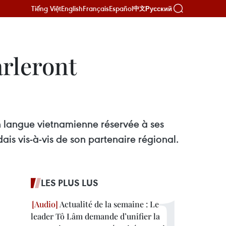
Tiếng Việt
English
Français
Español
Русский
中文
arleront
n langue vietnamienne réservée à ses
is vis-à-vis de son partenaire régional.
LES PLUS LUS
Actualité de la semaine : Le
leader Tô Lâm demande d’unifier la