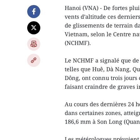
Hanoi (VNA) - De fortes plui
vents d’altitude ces derniers
de glissements de terrain da
Vietnam, selon le Centre n
(NCHMF).
Le NCHMF a signalé que de v
telles que Huê, Dà Nang, Q
Dông, ont connu trois jours c
faisant craindre de graves 
Au cours des dernières 24 h
dans certaines zones, atte
186,6 mm à Son Long (Quan
Les métérologues prévoient 