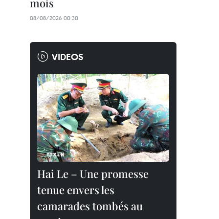
mois
08/08/2026 00:30
VIDEOS
Hai Le – Une promesse
tenue envers les
camarades tombés au