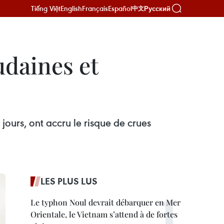
Tiếng Việt
English
Français
Español
Русский
中文
udaines et
 jours, ont accru le risque de crues
LES PLUS LUS
Le typhon Noul devrait débarquer en Mer
Orientale, le Vietnam s’attend à de fortes