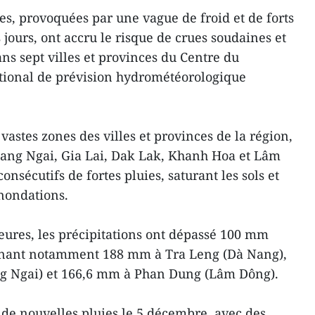
es, provoquées par une vague de froid et de forts
 jours, ont accru le risque de crues soudaines et
ns sept villes et provinces du Centre du
ational de prévision hydrométéorologique
astes zones des villes et provinces de la région,
uang Ngai, Gia Lai, Dak Lak, Khanh Hoa et Lâm
onsécutifs de fortes pluies, saturant les sols et
inondations.
eures, les précipitations ont dépassé 100 mm
ignant notamment 188 mm à Tra Leng (Dà Nang),
g Ngai) et 166,6 mm à Phan Dung (Lâm Dông).
de nouvelles pluies le 5 décembre, avec des