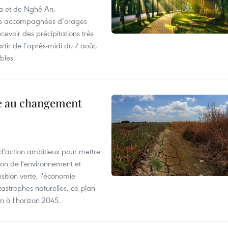
oa et de Nghê An,
rtes accompagnées d’orages
cevoir des précipitations très
rtir de l’après-midi du 7 août,
bles.
ce au changement
action ambitieux pour mettre
ion de l'environnement et
ition verte, l'économie
atastrophes naturelles, ce plan
on à l'horizon 2045.