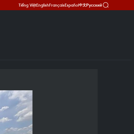
Tiếng Việt
English
Français
Español
Русский
中文