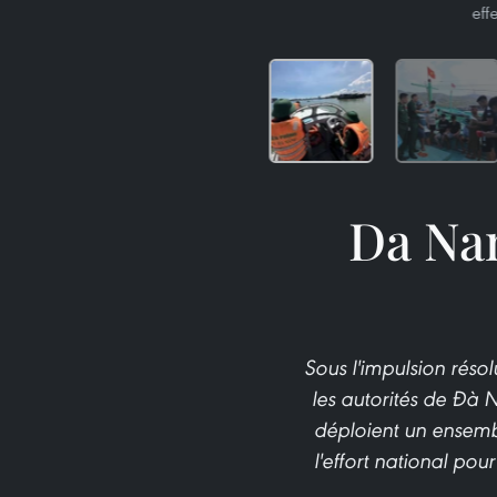
eff
Da Nan
Sous l'impulsion réso
les autorités de Đà 
déploient un ensembl
l'effort national po