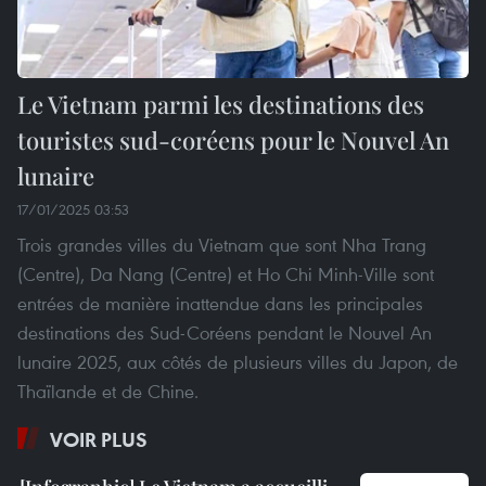
Le Vietnam parmi les destinations des
touristes sud-coréens pour le Nouvel An
lunaire
17/01/2025 03:53
Trois grandes villes du Vietnam que sont Nha Trang
(Centre), Da Nang (Centre) et Ho Chi Minh-Ville sont
entrées de manière inattendue dans les principales
destinations des Sud-Coréens pendant le Nouvel An
lunaire 2025, aux côtés de plusieurs villes du Japon, de
Thaïlande et de Chine.
VOIR PLUS