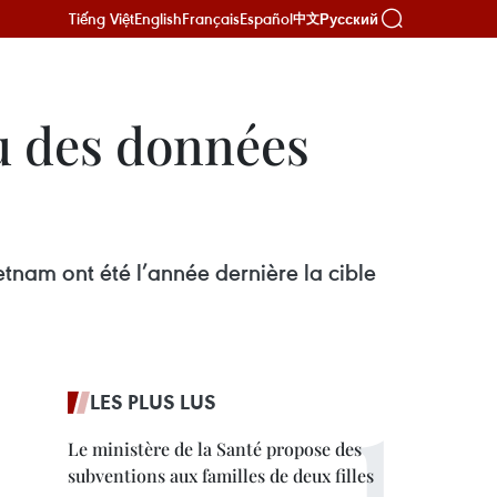
Tiếng Việt
English
Français
Español
Русский
中文
u des données
tnam ont été l’année dernière la cible
LES PLUS LUS
Le ministère de la Santé propose des
subventions aux familles de deux filles