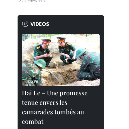
06/08/2026 00:30
VIDEOS
Hai Le – Une promesse
tenue envers les
camarades tombés au
combat