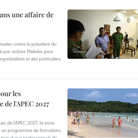
ans une affaire de
suites contre le président du
été par actions Mekolor pour
organisations et des particuliers
our les
e de l'APEC 2027
es de l'APEC 2027, la zone
, un programme de formations
taxi et aux professionnels du