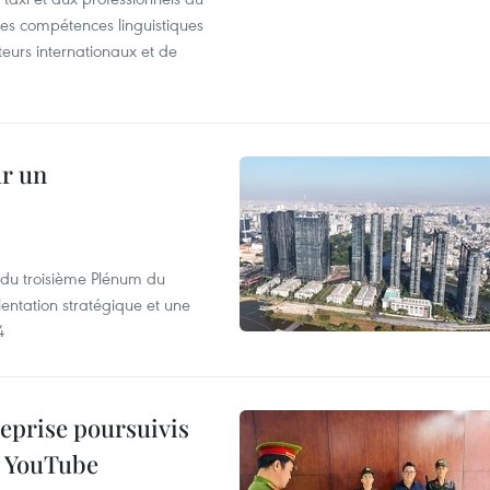
r les compétences linguistiques
iteurs internationaux et de
ur un
s du troisième Plénum du
entation stratégique et une
4
reprise poursuivis
r YouTube