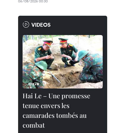
06/08/2026 00:30
VIDEOS
Hai Le – Une promesse
tenue envers les
camarades tombés au
combat