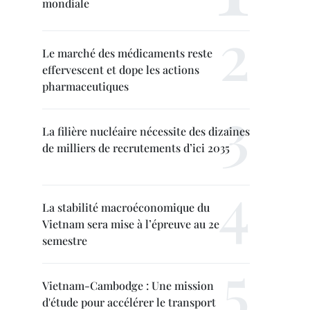
mondiale
Le marché des médicaments reste
effervescent et dope les actions
pharmaceutiques
La filière nucléaire nécessite des dizaines
de milliers de recrutements d’ici 2035
La stabilité macroéconomique du
Vietnam sera mise à l’épreuve au 2e
semestre
Vietnam-Cambodge : Une mission
d'étude pour accélérer le transport