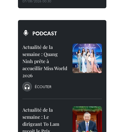
07/08/2026 00:30
PODCAST
Actualité de la
semaine : Quang
Ninh prête à
accueillir Miss World
2026
ÉCOUTER
Actualité de la
semaine : Le
dirigeant To Lam
reçoit le Prix