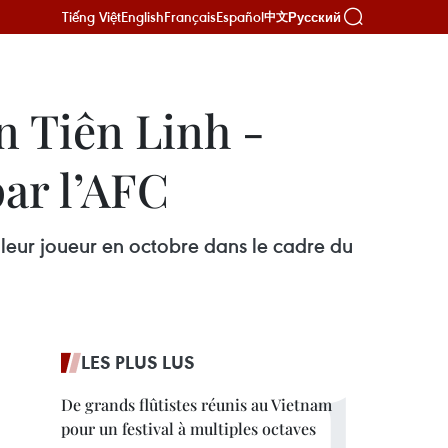
Tiếng Việt
English
Français
Español
Русский
中文
 Tiên Linh -
par l’AFC
leur joueur en octobre dans le cadre du
LES PLUS LUS
De grands flûtistes réunis au Vietnam
pour un festival à multiples octaves