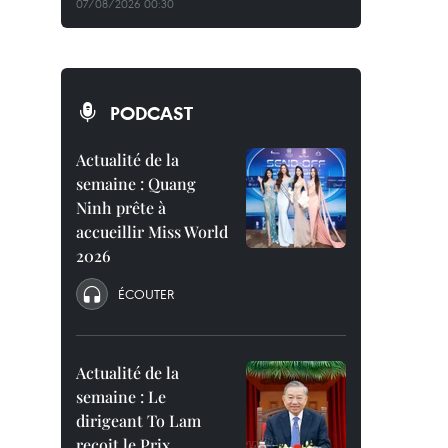
07/08/2026 00:30
PODCAST
Actualité de la
semaine : Quang
Ninh prête à
accueillir Miss World
2026
ÉCOUTER
Actualité de la
semaine : Le
dirigeant To Lam
reçoit le Prix