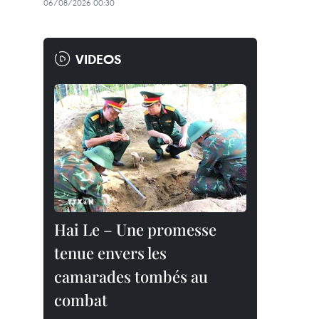
06/08/2026 00:30
VIDEOS
Hai Le – Une promesse
tenue envers les
camarades tombés au
combat