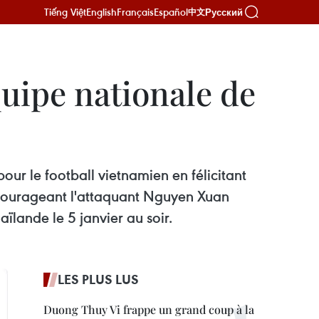
Tiếng Việt
English
Français
Español
Русский
中文
quipe nationale de
our le football vietnamien en félicitant
ncourageant l'attaquant Nguyen Xuan
ïlande le 5 janvier au soir.
LES PLUS LUS
Duong Thuy Vi frappe un grand coup à la