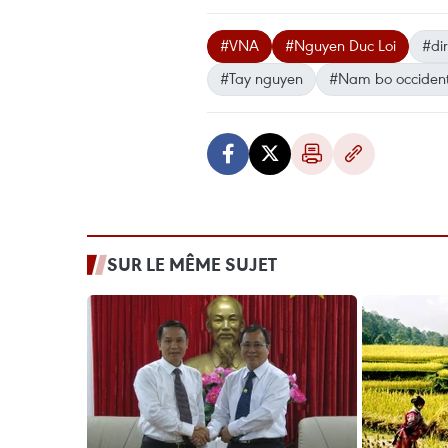
#VNA
#Nguyen Duc Loi
#di
#Tay nguyen
#Nam bo occident
SUR LE MÊME SUJET