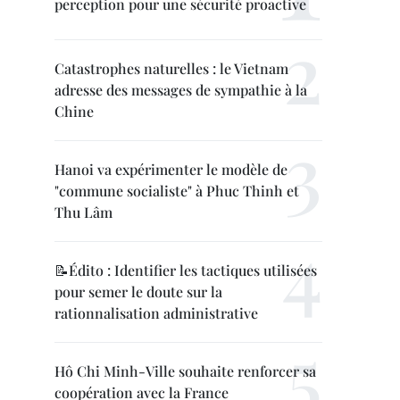
perception pour une sécurité proactive
Catastrophes naturelles : le Vietnam
adresse des messages de sympathie à la
Chine
Hanoi va expérimenter le modèle de
"commune socialiste" à Phuc Thinh et
Thu Lâm
📝Édito : Identifier les tactiques utilisées
pour semer le doute sur la
rationnalisation administrative
Hô Chi Minh-Ville souhaite renforcer sa
coopération avec la France