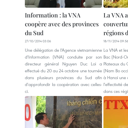
Information : la VNA
La VNA a
coopère avec des provinces
couvertu
du Sud
régions 
27/10/2014 03:06
18/11/2014 09:5
Une délégation de l'Agence vietnamienne
La VNA et le
d'Information (VNA) conduite par son
Bac (Nord-Ou
directeur général Nguyen Duc Loi a
Plateaux du 
effectué du 20 au 24 octobre une tournée
(Nam Bo occi
dans plusieurs provinces du Sud afin
à Hanoi une c
d'approfondir la coopération avec celles-
l'effectivité
ci.
dans ces régi