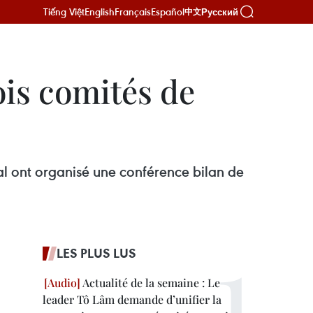
Tiếng Việt
English
Français
Español
Русский
中文
ois comités de
l ont organisé une conférence bilan de
LES PLUS LUS
Actualité de la semaine : Le
leader Tô Lâm demande d’unifier la