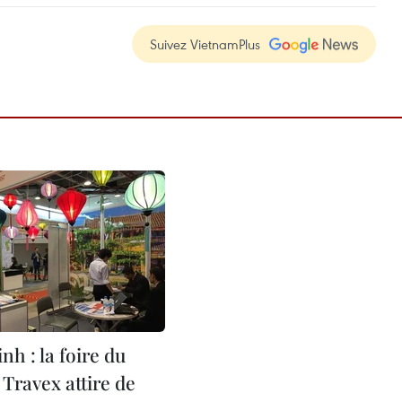
Suivez VietnamPlus
h : la foire du
Travex attire de