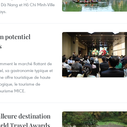
, Dà Nang et Hô Chi Minh-Ville
ays.
n potentiel
s
mment le marché flottant de
nel, sa gastronomie typique et
ne offre touristique de haute
logique, le tourisme de
e tourisme MICE.
illeure destination
orld Travel Awards