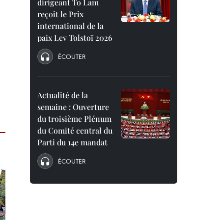
dirigeant To Lam
reçoit le Prix
international de la
paix Lev Tolstoï 2026
ÉCOUTER
Actualité de la
semaine : Ouverture
du troisième Plénum
du Comité central du
Parti du 14e mandat
ÉCOUTER