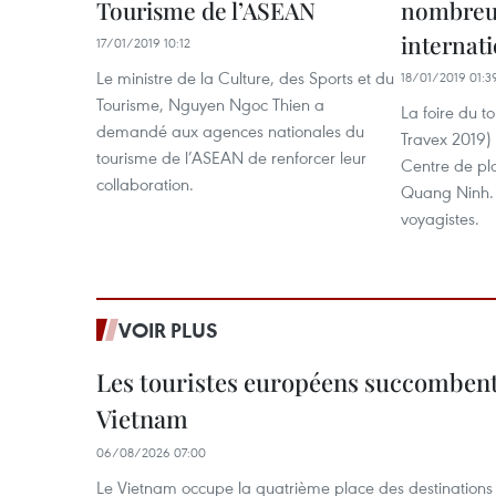
Tourisme de l’ASEAN
nombreu
internat
17/01/2019 10:12
Le ministre de la Culture, des Sports et du
18/01/2019 01:3
Tourisme, Nguyen Ngoc Thien a
La foire du t
demandé aux agences nationales du
Travex 2019) 
tourisme de l’ASEAN de renforcer leur
Centre de pla
collaboration.
Quang Ninh. E
voyagistes.
VOIR PLUS
Les touristes européens succomben
Vietnam
06/08/2026 07:00
Le Vietnam occupe la quatrième place des destinations 