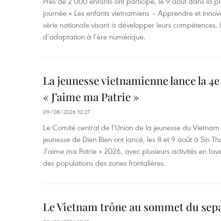
Près de 2 000 enfants ont participé, le 9 août dans la 
journée « Les enfants vietnamiens – Apprendre et innove
série nationale visant à développer leurs compétences, le
d’adaptation à l’ère numérique.
La jeunesse vietnamienne lance la 4e 
« J’aime ma Patrie »
09/08/2026 10:27
Le Comité central de l’Union de la jeunesse du Vietnam e
jeunesse de Dien Bien ont lancé, les 8 et 9 août à Sin Tha
J’aime ma Patrie » 2026, avec plusieurs activités en fav
des populations des zones frontalières.
Le Vietnam trône au sommet du sep