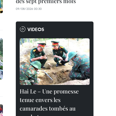
des sept premiers mois
09/08/2026 00:30
VIDEOS
Hai Le – Une promesse
tenue envers les
camarades tombés au