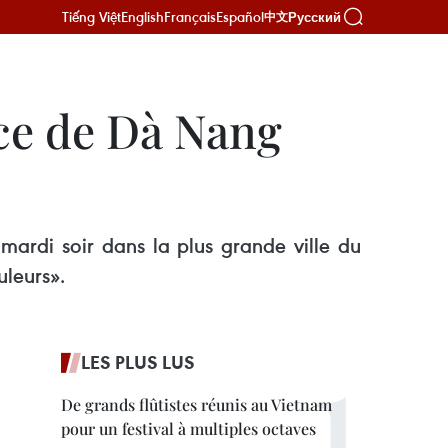
Tiếng Việt
English
Français
Español
Русский
中文
ice de Dà Nang
mardi soir dans la plus grande ville du
leurs».
LES PLUS LUS
De grands flûtistes réunis au Vietnam
pour un festival à multiples octaves