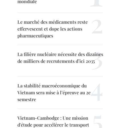
mondiale
Le marché des médicaments reste
effervescent et dope les actions
pharmaceutiques
La filière nucléaire nécessite des dizaines
de milliers de recrutements d’ici 2035
La stabilité macroéconomique du
Vietnam sera mise à l’épreuve au 2e
semestre
Vietnam-Cambodge : Une mission
d'étude pour accélérer le transport