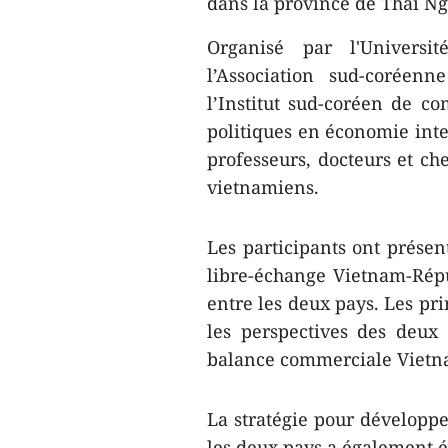
dans la province de Thai N
Organisé par l'Universi
l’Association sud-coréen
l’Institut sud-coréen de co
politiques en économie int
professeurs, docteurs et ch
vietnamiens.
Les participants ont ​présen
libre-échange Vietnam-Rép
entre les deux pays. Les pri
les perspectives des deux 
balance commerciale Vietn
La stratégie pour développe
les deux pays a également é