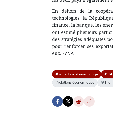
En dehors de la coopérat
technologies, la Républiqu
finance, la banque, les éner
ont estimé plusieurs partic
des stratégies adéquates po
pour renforcer ses exporta
eux. -VNA
#accord de libre-échange
#FTA
#relations économiques
Thai