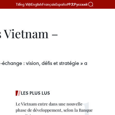
Tiếng Việt
English
Français
Español
Русский
中文
s Vietnam –
échange : vision, défis et stratégie » a
LES PLUS LUS
Le Vietnam entre dans une nouvelle
phase de développement, selon la Banque