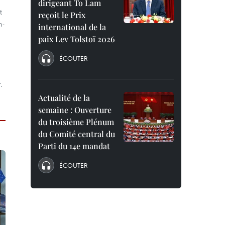
dirigeant To Lam
t
reçoit le Prix
m-
international de la
paix Lev Tolstoï 2026
ÉCOUTER
.
Actualité de la
semaine : Ouverture
du troisième Plénum
du Comité central du
Parti du 14e mandat
ÉCOUTER