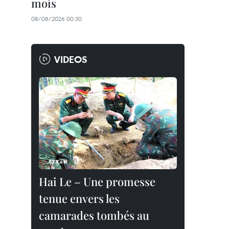
mois
08/08/2026 00:30
VIDEOS
Hai Le – Une promesse
tenue envers les
camarades tombés au