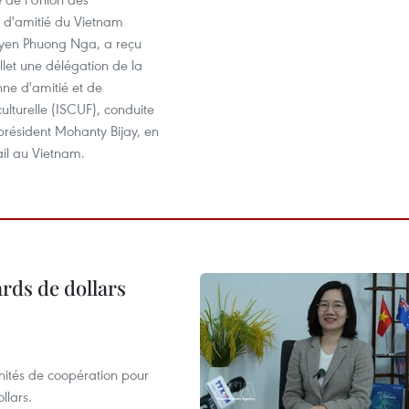
s d'amitié du Vietnam
yen Phuong Nga, a reçu
illet une délégation de la
nne d'amitié et de
ulturelle (ISCUF), conduite
président Mohanty Bijay, en
vail au Vietnam.
ards de dollars
unités de coopération pour
llars.