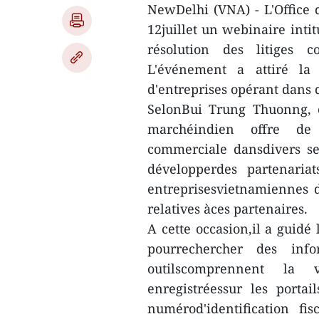
NewDelhi (VNA) - L'Office
12juillet un webinaire inti
résolution des litiges 
L'événement a attiré la 
d'entreprises opérant dans d
SelonBui Trung Thuonng, 
marchéindien offre de
commerciale dansdivers se
développerdes partenaria
entreprisesvietnamiennes d
relatives àces partenaires.
A cette occasion,il a guidé l
pourrechercher des info
outilscomprennent la vé
enregistréessur les porta
numérod'identification fi