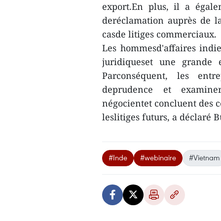
export.En plus, il a égal
deréclamation auprès de l
casde litiges commerciaux.
Les hommesd'affaires indi
juridiqueset une grande 
Parconséquent, les entr
deprudence et examiner 
négocientet concluent des co
leslitiges futurs, a déclaré
#Inde
#webinaire
#Vietnam