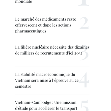
mondiale
Le marché des médicaments reste
effervescent et dope les actions
pharmaceutiques
La filière nucléaire nécessite des dizaines
de milliers de recrutements d’ici 2035
La stabilité macroéconomique du
Vietnam sera mise à l’épreuve au 2e
semestre
Vietnam-Cambodge : Une mission
d'étude pour accélérer le transport