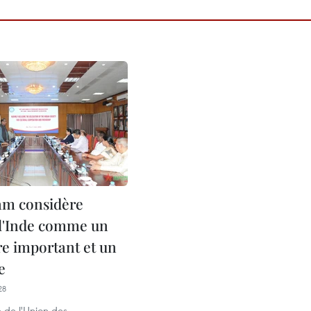
am considère
 l'Inde comme un
re important et un
e
28
 de l'Union des