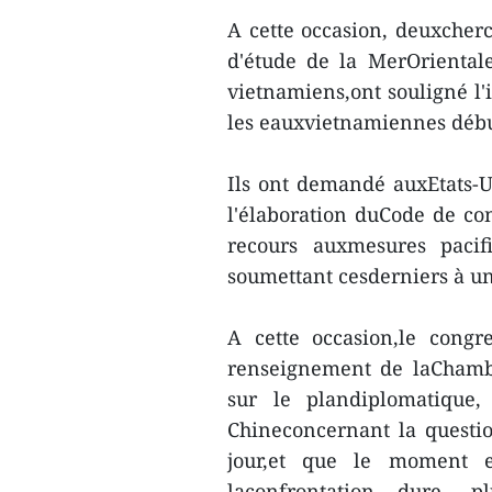
A cette occasion, deuxche
d'étude de la MerOrientale
vietnamiens,ont souligné l'
les eauxvietnamiennes débu
Ils ont demandé auxEtats-U
l'élaboration duCode de con
recours auxmesures pacif
soumettant cesderniers à un
A cette occasion,le cong
renseignement de laChambr
sur le plandiplomatique,
Chineconcernant la questi
jour,et que le moment e
laconfrontation dure, 