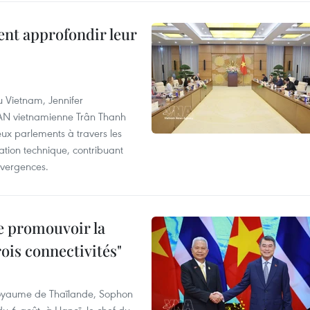
ent approfondir leur
u Vietnam, Jennifer
l'AN vietnamienne Trân Thanh
deux parlements à travers les
tion technique, contribuant
divergences.
e promouvoir la
rois connectivités"
 Royaume de Thaïlande, Sophon