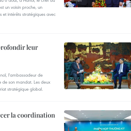
du 6 août, à Hanoï, le chef du
t un voisin proche, un
et intérêts stratégiques avec
profondir leur
anoï, l'ambassadeur de
sue de son mandat. Les deux
riat stratégique global.
cer la coordination