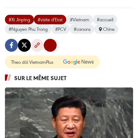
#Xi Jinping
#visite d'Etat
#Vietnam
#accueil
#Nguyen Phu Trong
#PCV
#canons
Chine
Theo dõi VietnamPlus
SUR LE MÊME SUJET