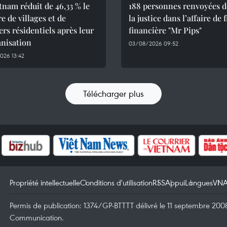
tnam réduit de 46,33 % le
188 personnes renvoyées 
 de villages et de
la justice dans l’affaire de 
ers résidentiels après leur
financière "Mr Pips"
anisation
03/08/2026 09:52
026 13:42
Télécharger plus
Propriété intellectuelle
Conditions d'utilisation
RSS
Appui
Langues
VN
Permis de publication: 1374/GP-BTTTT délivré le 11 septembre 2008 
Communication.