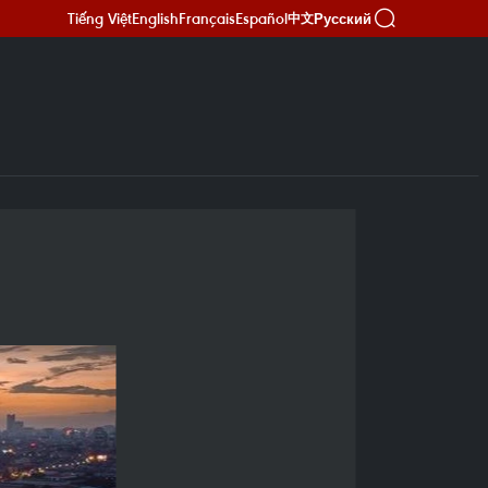
Tiếng Việt
English
Français
Español
Русский
中文