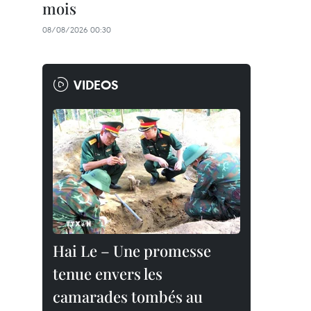
mois
08/08/2026 00:30
VIDEOS
Hai Le – Une promesse
tenue envers les
camarades tombés au