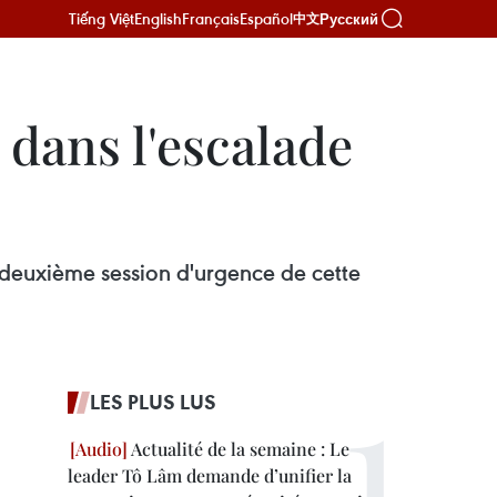
Tiếng Việt
English
Français
Español
Русский
中文
dans l'escalade
a deuxième session d'urgence de cette
LES PLUS LUS
Actualité de la semaine : Le
leader Tô Lâm demande d’unifier la