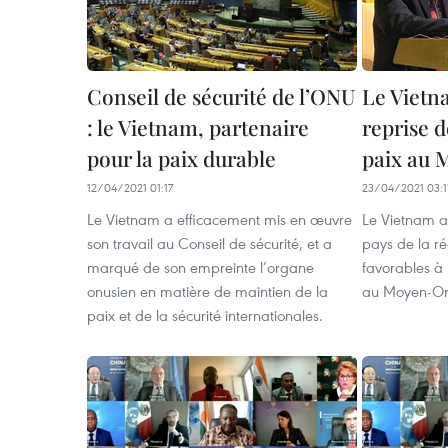
Conseil de sécurité de l’ONU
Le Vietn
: le Vietnam, partenaire
reprise 
pour la paix durable
paix au 
12/04/2021 01:17
23/04/2021 03:1
Le Vietnam a efficacement mis en œuvre
Le Vietnam a
son travail au Conseil de sécurité, et a
pays de la ré
marqué de son empreinte l’organe
favorables à 
onusien en matière de maintien de la
au Moyen-Or
paix et de la sécurité internationales.