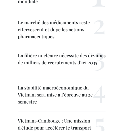
mondiale
Le marché des médicaments reste
effervescent et dope les actions
pharmaceutiques
La filière nucléaire nécessite des dizaines
de milliers de recrutements d’ici 2035
La stabilité macroéconomique du
Vietnam sera mise à l’épreuve au 2e
semestre
Vietnam-Cambodge : Une mission
d'étude pour accélérer le transport