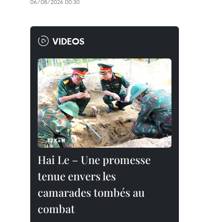
06/08/2026 00:30
VIDEOS
Hai Le – Une promesse
tenue envers les
camarades tombés au
combat