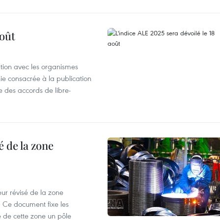
août
ation avec les organismes
e consacrée à la publication
e des accords de libre-
 de la zone
ur révisé de la zone
 Ce document fixe les
 de cette zone un pôle