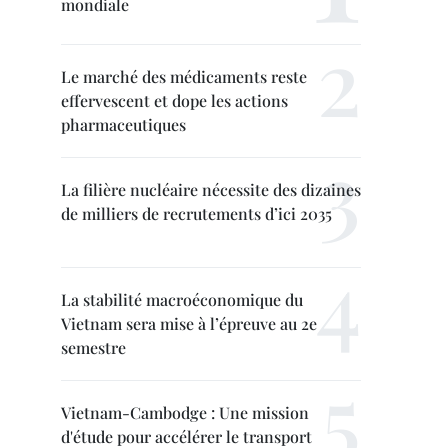
mondiale
Le marché des médicaments reste
effervescent et dope les actions
pharmaceutiques
La filière nucléaire nécessite des dizaines
de milliers de recrutements d’ici 2035
La stabilité macroéconomique du
Vietnam sera mise à l’épreuve au 2e
semestre
Vietnam-Cambodge : Une mission
d'étude pour accélérer le transport