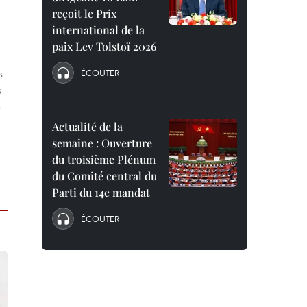
reçoit le Prix
international de la
paix Lev Tolstoï 2026
s
ÉCOUTER
s
e
Actualité de la
semaine : Ouverture
du troisième Plénum
du Comité central du
Parti du 14e mandat
ÉCOUTER