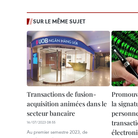
SUR LE MÊME SUJET
Transactions de fusion-
Promouvoi
acquisition animées dans le
la signa
secteur bancaire
personne
transact
16/07/2023 08:55
électron
Au premier semestre 2023, de