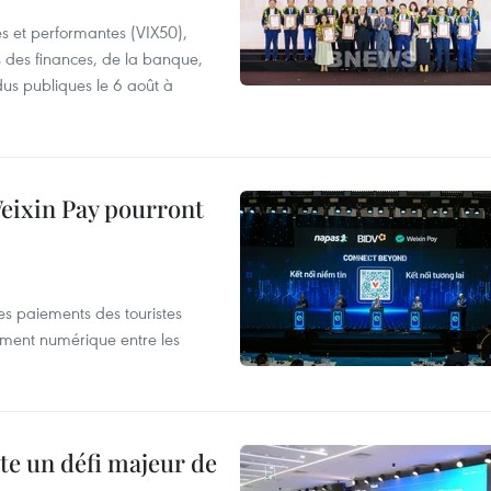
es et performantes (VIX50),
s des finances, de la banque,
dus publiques le 6 août à
 Weixin Pay pourront
les paiements des touristes
ement numérique entre les
te un défi majeur de