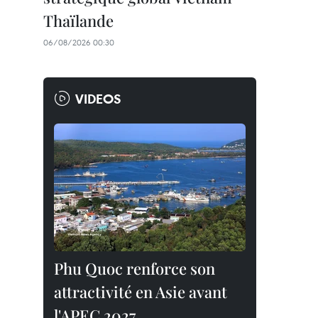
Thaïlande
06/08/2026 00:30
VIDEOS
Phu Quoc renforce son
attractivité en Asie avant
l'APEC 2027