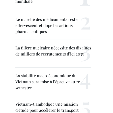
mondiale
Le marché des médicaments reste
effervescent et dope les actions
pharmaceutiques
La filière nucléaire nécessite des dizaines
de milliers de recrutements d’ici 2035
La stabilité macroéconomique du
Vietnam sera mise à l’épreuve au 2e
semestre
Vietnam-Cambodge : Une mission
d'étude pour accélérer le transport