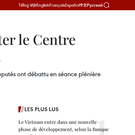
Tiếng Việt
English
Français
Español
Русский
中文
ter le Centre
s
députés ont débattu en séance plénière
LES PLUS LUS
Le Vietnam entre dans une nouvelle
phase de développement, selon la Banque