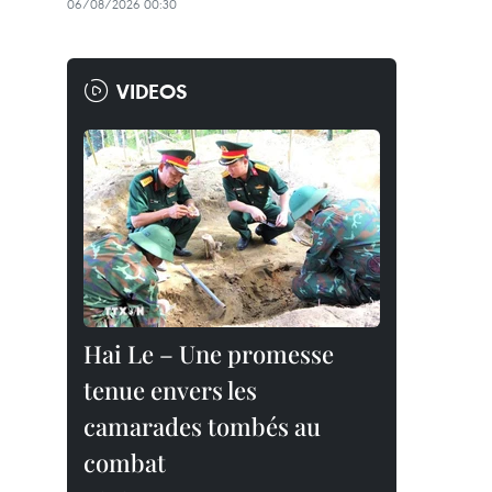
06/08/2026 00:30
VIDEOS
Hai Le – Une promesse
tenue envers les
camarades tombés au
combat