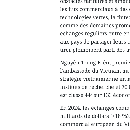
obstacles tarifaires et améli
les flux commerciaux à des c
technologies vertes, la fint
comme des domaines promett
échanges réguliers entre ent
aux pays de partager leurs c
tirer pleinement parti des 
Nguyên Trung Kiên, premier 
l'ambassade du Vietnam au R
stratégie vietnamienne en m
instituts de recherche et 7
est classé 44ᵉ sur 133 écono
En 2024, les échanges comme
milliards de dollars (+18 %)
commercial européen du Vie