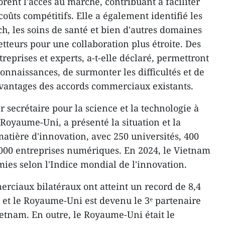
orent l'accès au marché, contribuant à faciliter
oûts compétitifs. Elle a également identifié les
ech, les soins de santé et bien d'autres domaines
eurs pour une collaboration plus étroite. Des
reprises et experts, a-t-elle déclaré, permettront
onnaissances, de surmonter les difficultés et de
avantages des accords commerciaux existants.
secrétaire pour la science et la technologie à
oyaume-Uni, a présenté la situation et la
atière d'innovation, avec 250 universités, 400
0 000 entreprises numériques. En 2024, le Vietnam
mies selon l'Indice mondial de l'innovation.
rciaux bilatéraux ont atteint un record de 8,4
, et le Royaume-Uni est devenu le 3ᵉ partenaire
tnam. En outre, le Royaume-Uni était le