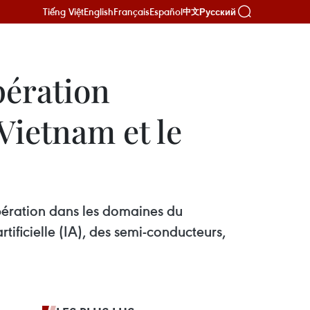
Tiếng Việt
English
Français
Español
Русский
中文
pération
Vietnam et le
pération dans les domaines du
tificielle (IA), des semi-conducteurs,