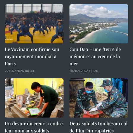
Le Vovinam confirme son
Con Dao – une "terre de
rayonnement mondial à
mémoire" au cœur de la
Paris
mer
29/07/2026 00:30
28/07/2026 00:30
Un devoir du cœur : rendre
Deux soldats tombés au col
leur nom aux soldats
de Pha Din rapatriés