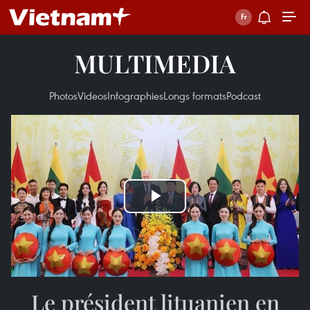
MULTIMEDIA
Photos
Videos
Infographies
Longs formats
Podcast
Play
Video
Le président lituanien en