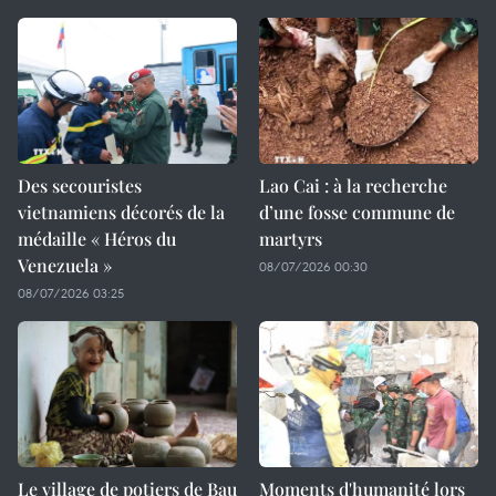
Des secouristes
Lao Cai : à la recherche
vietnamiens décorés de la
d’une fosse commune de
médaille « Héros du
martyrs
Venezuela »
08/07/2026 00:30
08/07/2026 03:25
Le village de potiers de Bau
Moments d'humanité lors