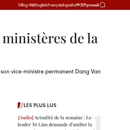
Tiếng Việt
English
Français
Español
Русский
中文
 ministères de la
r son vice-ministre permanent Dang Van
LES PLUS LUS
Actualité de la semaine : Le
leader Tô Lâm demande d’unifier la