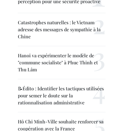
perception pour une sécurité proactive
Catastrophes naturelles : le Vietnam
adresse des messages de sympathie à la
Chine
Hanoi va expérimenter le modèle de
"commune socialiste" à Phuc Thinh et
Thu Lâm
📝Édito : Identifier les tactiques utilisées
pour semer le doute sur la
rationnalisation administrative
Hô Chi Minh-Ville souhaite renforcer sa
coopération avec la France