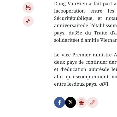
Dang VanHieu a fait part au
lacoopération entre le
Sécuritépublique, et not
anniversairede l'établisse
pays, du35e du Traité d'
solidaritéet d'amitié Vietna
Le vice-Premier ministre 
deux pays de continuer der
et d'éducation auprèsde le
afin qu'ilscomprennent mie
entre lesdeux pays. -AVI