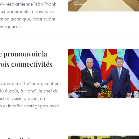
l'AN vietnamienne Trân Thanh
deux parlements à travers les
tion technique, contribuant
divergences.
e promouvoir la
rois connectivités"
 Royaume de Thaïlande, Sophon
du 6 août, à Hanoï, le chef du
t un voisin proche, un
et intérêts stratégiques avec