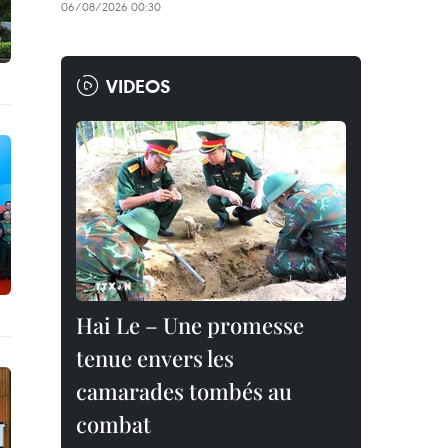
06/08/2026 00:30
VIDEOS
Hai Le – Une promesse
tenue envers les
camarades tombés au
combat