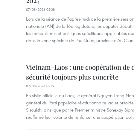
2027
07/08/2026 02:38
Lors de la séance de l'après-midi de la première session
nationale (AN) de la 16e législature, les députés débattr
les mécanismes et politiques spécifiques applicables aux
dans la zone spéciale de Phu Quoc, province d'An Gian
Vietnam-Laos : une coopération de d
sécurité toujours plus concrète
07/08/2026 02:19
En visite officielle au Laos, le général Nguyen Trong Ngh
général du Parti populaire révolutionnaire lao et présid
Sisoulith, ainsi que par le Premier ministre Sonexay Sip
réaffirmé leur volonté de renforcer une coopération politic