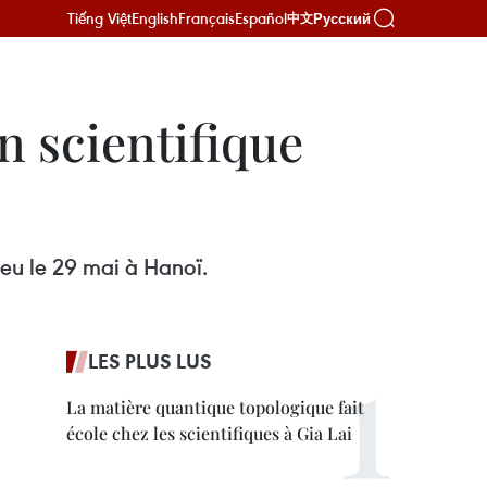
Tiếng Việt
English
Français
Español
Русский
中文
n scientifique
ieu le 29 mai à Hanoï.
LES PLUS LUS
La matière quantique topologique fait
école chez les scientifiques à Gia Lai