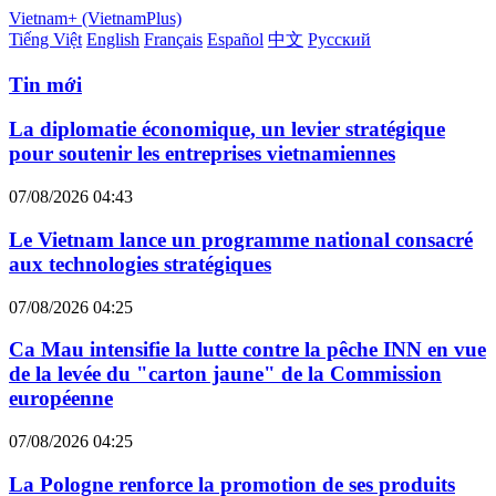
Vietnam+ (VietnamPlus)
Tiếng Việt
English
Français
Español
中文
Русский
Tin mới
La diplomatie économique, un levier stratégique
pour soutenir les entreprises vietnamiennes
07/08/2026 04:43
Le Vietnam lance un programme national consacré
aux technologies stratégiques
07/08/2026 04:25
Ca Mau intensifie la lutte contre la pêche INN en vue
de la levée du "carton jaune" de la Commission
européenne
07/08/2026 04:25
La Pologne renforce la promotion de ses produits