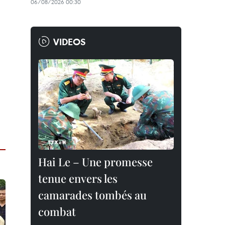
06/08/2026 00:30
VIDEOS
Hai Le – Une promesse
tenue envers les
camarades tombés au
combat