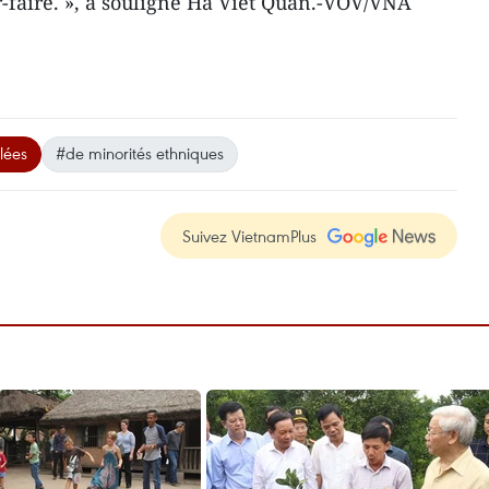
ir-faire. », a souligné Ha Viêt Quân.-VOV/VNA
lées
#de minorités ethniques
Suivez VietnamPlus