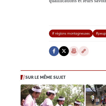
qualifications et leurs savo
# régions montagneuses
#peup
SUR LE MÊME SUJET