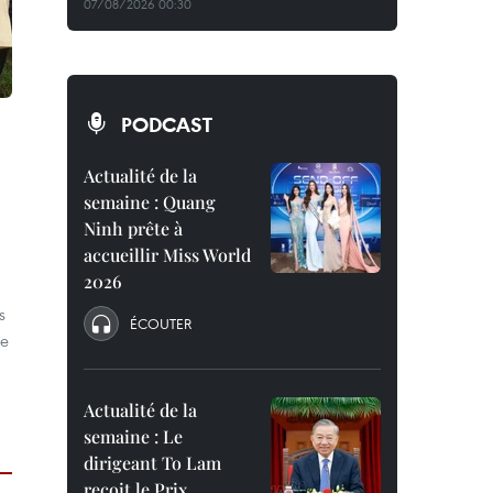
07/08/2026 00:30
PODCAST
Actualité de la
semaine : Quang
Ninh prête à
accueillir Miss World
2026
s
ÉCOUTER
de
Actualité de la
semaine : Le
dirigeant To Lam
reçoit le Prix