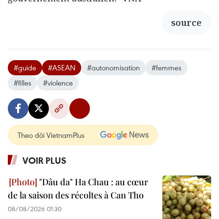
source
#guide
#ASEAN
#autonomisation
#femmes
#filles
#violence
Theo dõi VietnamPlus
VOIR PLUS
"Dâu da" Ha Chau : au cœur
de la saison des récoltes à Can Tho
08/08/2026 01:30