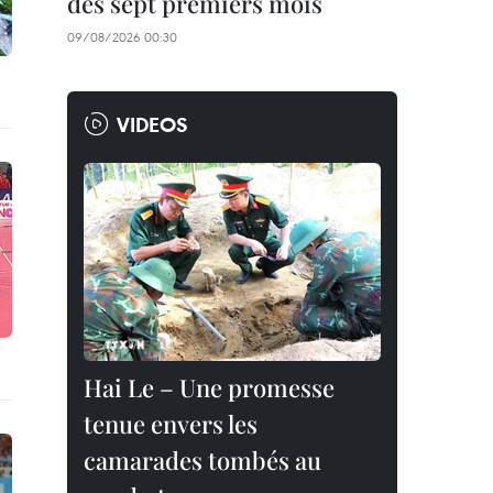
des sept premiers mois
09/08/2026 00:30
VIDEOS
Hai Le – Une promesse
tenue envers les
camarades tombés au