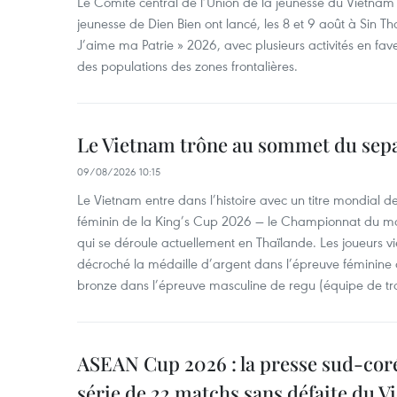
Le Comité central de l’Union de la jeunesse du Vietnam e
jeunesse de Dien Bien ont lancé, les 8 et 9 août à Sin Tha
J’aime ma Patrie » 2026, avec plusieurs activités en fav
des populations des zones frontalières.
Le Vietnam trône au sommet du sep
09/08/2026 10:15
Le Vietnam entre dans l’histoire avec un titre mondial 
féminin de la King’s Cup 2026 — le Championnat du 
qui se déroule actuellement en Thaïlande. Les joueurs 
décroché la médaille d’argent dans l’épreuve féminine 
bronze dans l’épreuve masculine de regu (équipe de tro
ASEAN Cup 2026 : la presse sud-coré
série de 22 matchs sans défaite du 