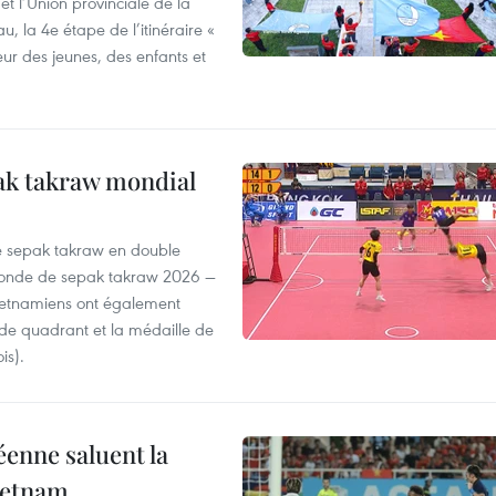
t l’Union provinciale de la
u, la 4e étape de l’itinéraire «
eur des jeunes, des enfants et
ak takraw mondial
de sepak takraw en double
monde de sepak takraw 2026 —
vietnamiens ont également
de quadrant et la médaille de
is).
enne saluent la
Vietnam