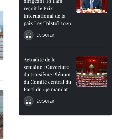
dirigeant To Lam
reçoit le Prix
international de la
paix Lev Tolstoï 2026
ÉCOUTER
Actualité de la
semaine : Ouverture
du troisième Plénum
du Comité central du
Parti du 14e mandat
ÉCOUTER