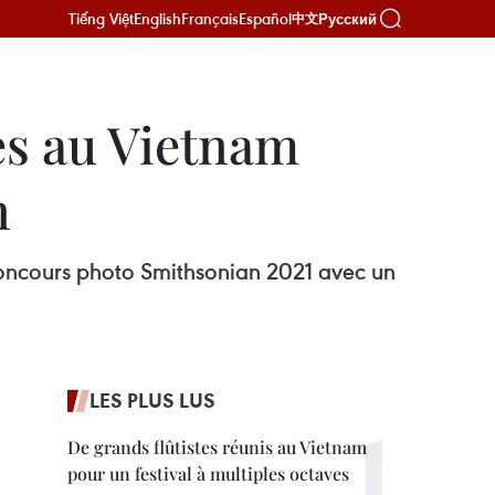
Tiếng Việt
English
Français
Español
Русский
中文
es au Vietnam
n
concours photo Smithsonian 2021 avec un
LES PLUS LUS
De grands flûtistes réunis au Vietnam
pour un festival à multiples octaves