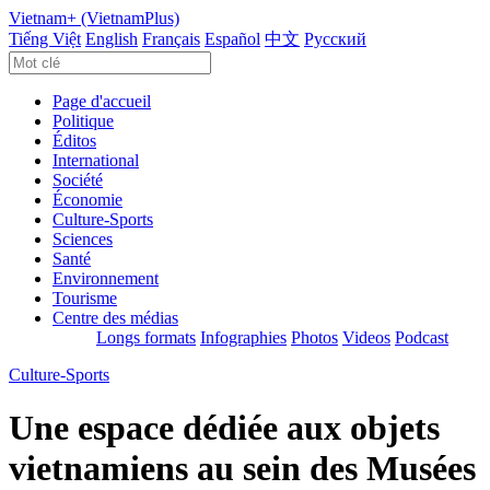
Vietnam+ (VietnamPlus)
Tiếng Việt
English
Français
Español
中文
Русский
Page d'accueil
Politique
Éditos
International
Société
Économie
Culture-Sports
Sciences
Santé
Environnement
Tourisme
Centre des médias
Longs formats
Infographies
Photos
Videos
Podcast
Culture-Sports
Une espace dédiée aux objets
vietnamiens au sein des Musées