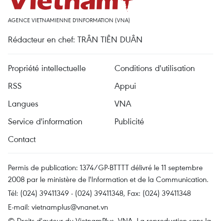
AGENCE VIETNAMIENNE D'INFORMATION (VNA)
Rédacteur en chef: TRÂN TIÊN DUÂN
Propriété intellectuelle
Conditions d'utilisation
RSS
Appui
Langues
VNA
Service d'information
Publicité
Contact
Permis de publication: 1374/GP-BTTTT délivré le 11 septembre
2008 par le ministère de l'Information et de la Communication.
Tél: (024) 39411349 - (024) 39411348, Fax: (024) 39411348
E-mail:
vietnamplus@vnanet.vn
© Droits d'auteur du VietnamPlus, VNA. La reproduction sans la