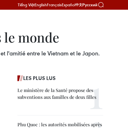
Tiếng Việt
English
Français
Español
Русский
中文
s le monde
t l'amitié entre le Vietnam et le Japon.
LES PLUS LUS
Le ministère de la Santé propose des
subventions aux familles de deux filles
Phu Quoc : les autorités mobilisées après