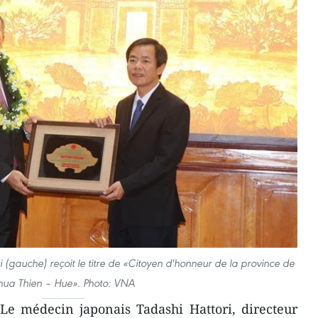
(gauche) reçoit le titre de «Citoyen d'honneur de la province de
hua Thien – Hue». Photo: VNA
Le médecin japonais Tadashi Hattori, directeur