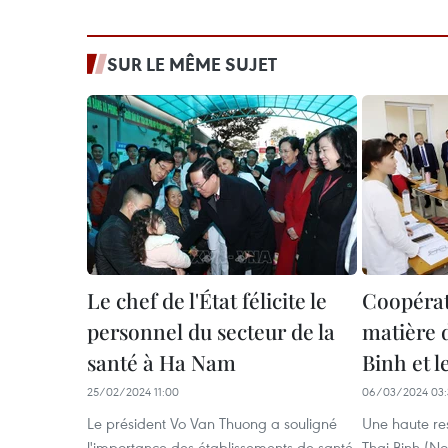
SUR LE MÊME SUJET
Le chef de l'État félicite le
Coopérat
personnel du secteur de la
matière 
santé à Ha Nam
Binh et 
25/02/2024 11:00
06/03/2024 03:
Le président Vo Van Thuong a souligné
Une haute re
l'importance des établissements de santé
Thai Binh (No