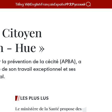
Tiếng Việt
English
Français
Español
Русский
中文
« Citoyen
n - Hue »
 la prévention de la cécité (APBA), a
de son travail exceptionnel et ses
al.
LES PLUS LUS
Le ministère de la Santé propose des