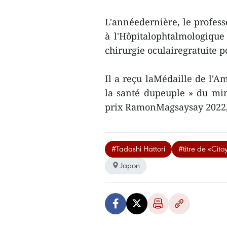
L'annéedernière, le profess
à l'Hôpitalophtalmologiqu
chirurgie oculairegratuite p
Il a reçu laMédaille de l'A
la santé dupeuple » du min
prix RamonMagsaysay 2022, 
#Tadashi Hattori
#titre de «Cit
Japon