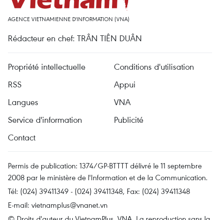
AGENCE VIETNAMIENNE D'INFORMATION (VNA)
Rédacteur en chef: TRÂN TIÊN DUÂN
Propriété intellectuelle
Conditions d'utilisation
RSS
Appui
Langues
VNA
Service d'information
Publicité
Contact
Permis de publication: 1374/GP-BTTTT délivré le 11 septembre
2008 par le ministère de l'Information et de la Communication.
Tél: (024) 39411349 - (024) 39411348, Fax: (024) 39411348
E-mail:
vietnamplus@vnanet.vn
© Droits d'auteur du VietnamPlus, VNA. La reproduction sans la