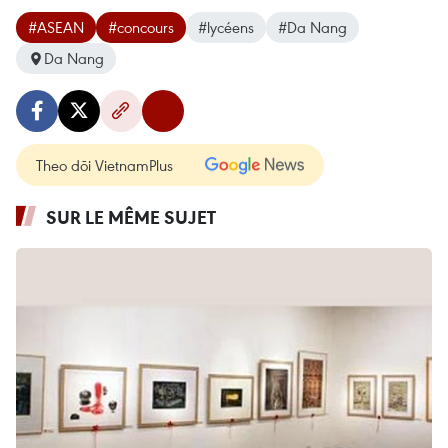
#ASEAN
#concours
#lycéens
#Da Nang
Da Nang
Theo dõi VietnamPlus
SUR LE MÊME SUJET