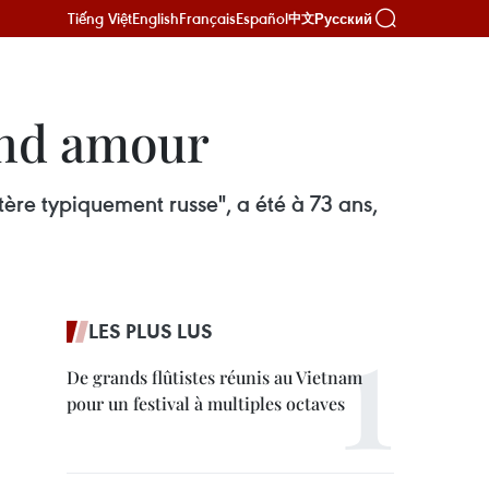
Tiếng Việt
English
Français
Español
Русский
中文
rand amour
ère typiquement russe", a été à 73 ans,
LES PLUS LUS
De grands flûtistes réunis au Vietnam
pour un festival à multiples octaves