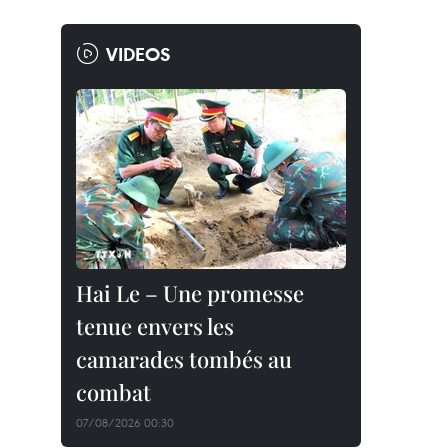
VIDEOS
Hai Le – Une promesse
tenue envers les
camarades tombés au
combat
07/08/2026 00:30