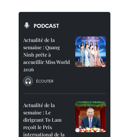
PODCAST
Actualité de la
semaine : Quang
Ninh prête à
accueillir Miss World
2026
ÉCOUTER
Actualité de la
semaine : Le
dirigeant To Lam
reçoit le Prix
international de la