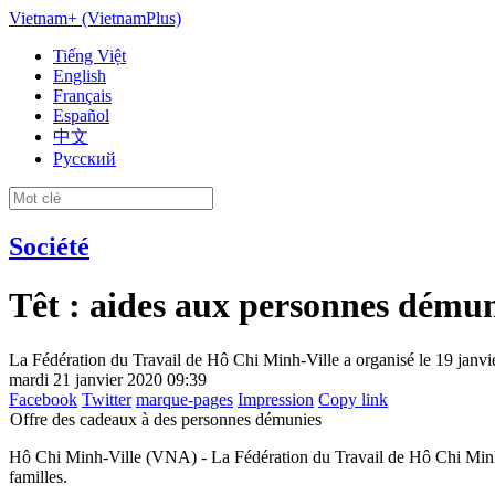
Vietnam+ (VietnamPlus)
Tiếng Việt
English
Français
Español
中文
Русский
Société
Têt : aides aux personnes démun
La Fédération du Travail de Hô Chi Minh-Ville a organisé le 19 janvier
mardi 21 janvier 2020 09:39
Facebook
Twitter
marque-pages
Impression
Copy link
Offre des cadeaux à des personnes démunies
Hô Chi Minh-Ville (VNA) - La Fédération du Travail de Hô Chi Minh-Vil
familles.