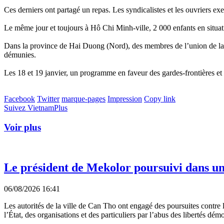
Ces derniers ont partagé un repas. Les syndicalistes et les ouvriers ex
Le même jour et toujours à Hô Chi Minh-ville, 2 000 enfants en situation
Dans la province de Hai Duong (Nord), des membres de l’union de la je
démunies.
Les 18 et 19 janvier, un programme en faveur des gardes-frontières 
Facebook
Twitter
marque-pages
Impression
Copy link
Suivez VietnamPlus
Voir plus
Le président de Mekolor poursuivi dans un
06/08/2026 16:41
Les autorités de la ville de Can Tho ont engagé des poursuites contre l
l’État, des organisations et des particuliers par l’abus des libertés dém