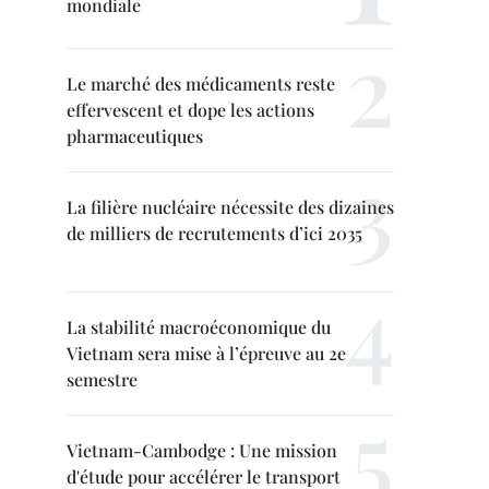
mondiale
Le marché des médicaments reste
effervescent et dope les actions
pharmaceutiques
La filière nucléaire nécessite des dizaines
de milliers de recrutements d’ici 2035
La stabilité macroéconomique du
Vietnam sera mise à l’épreuve au 2e
semestre
Vietnam-Cambodge : Une mission
d'étude pour accélérer le transport