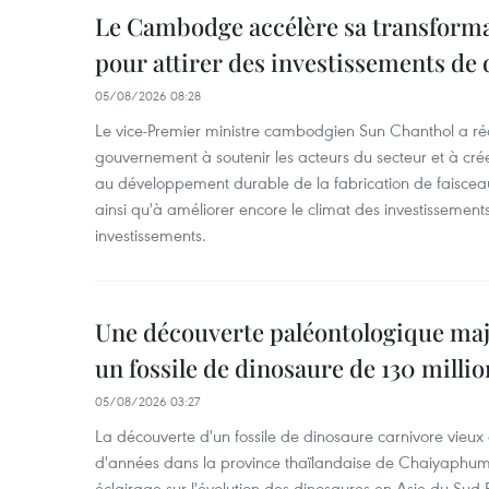
Le Cambodge accélère sa transformat
pour attirer des investissements de 
05/08/2026 08:28
Le vice-Premier ministre cambodgien Sun Chanthol a r
gouvernement à soutenir les acteurs du secteur et à cr
au développement durable de la fabrication de faiscea
ainsi qu'à améliorer encore le climat des investissement
investissements.
Une découverte paléontologique maj
un fossile de dinosaure de 130 milli
05/08/2026 03:27
La découverte d'un fossile de dinosaure carnivore vieux 
d'années dans la province thaïlandaise de Chaiyaphum
éclairage sur l'évolution des dinosaures en Asie du Sud-Es