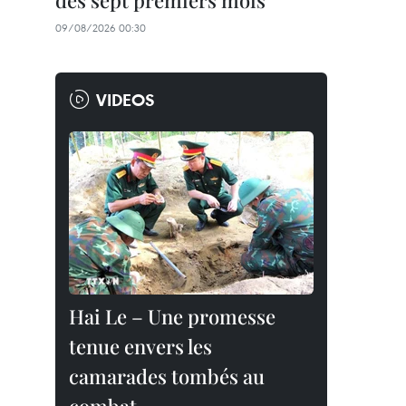
des sept premiers mois
09/08/2026 00:30
VIDEOS
Hai Le – Une promesse
tenue envers les
camarades tombés au