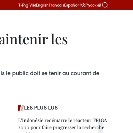
Tiếng Việt
English
Français
Español
Русский
中文
intenir les
 le public doit se tenir au courant de
LES PLUS LUS
L'Indonésie redémarre le réacteur TRIGA
2000 pour faire progresser la recherche