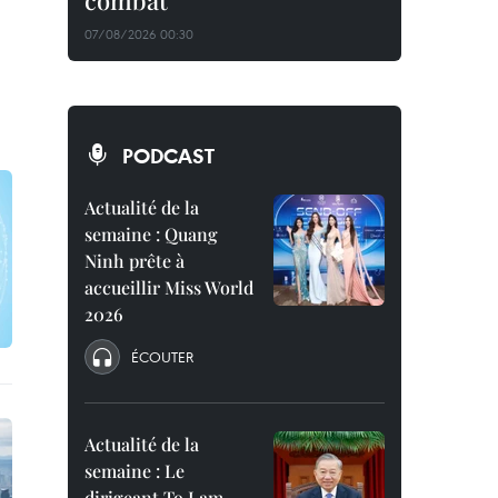
combat
07/08/2026 00:30
PODCAST
Actualité de la
semaine : Quang
Ninh prête à
accueillir Miss World
2026
ÉCOUTER
Actualité de la
semaine : Le
dirigeant To Lam