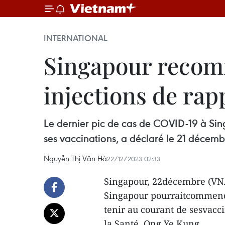
INTERNATIONAL
Singapour recom
injections de ra
Le dernier pic de cas de COVID-19 à Sing
ses vaccinations, a déclaré le 21 décemb
Nguyễn Thị Vân Hà
22/12/2023 02:33
Singapour, 22décembre (VNA
Singapour pourraitcommencer
tenir au courant de sesvacc
la Santé, Ong Ye Kung.