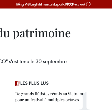
Tiếng Việt
English
Français
Español
Русский
中文
 du patrimoine
CO" s'est tenu le 30 septembre
LES PLUS LUS
De grands flûtistes réunis au Vietnam
pour un festival à multiples octaves