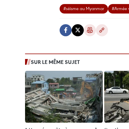
#séisme au Myanmar
#Armée 
SUR LE MÊME SUJET