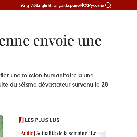
Tiếng Việt
English
Français
Español
Русский
中文
enne envoie une
fier une mission humanitaire à une
te du séisme dévastateur survenu le 28
LES PLUS LUS
Actualité de la semaine : Le