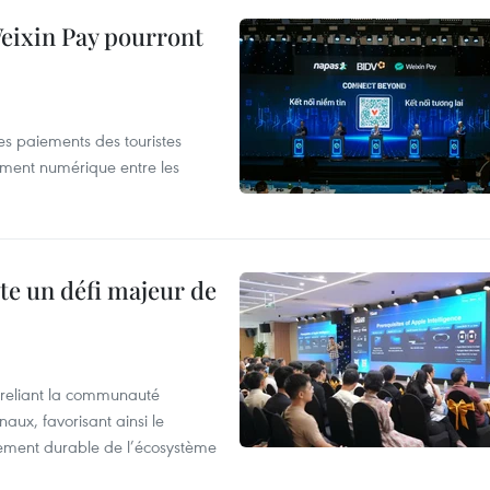
 Weixin Pay pourront
les paiements des touristes
ement numérique entre les
te un défi majeur de
reliant la communauté
aux, favorisant ainsi le
ement durable de l’écosystème