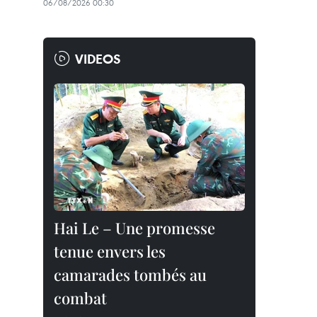
06/08/2026 00:30
VIDEOS
Hai Le – Une promesse
tenue envers les
camarades tombés au
combat