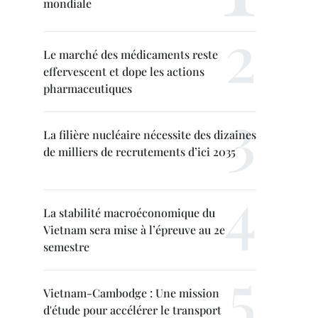
mondiale
Le marché des médicaments reste
effervescent et dope les actions
pharmaceutiques
La filière nucléaire nécessite des dizaines
de milliers de recrutements d’ici 2035
La stabilité macroéconomique du
Vietnam sera mise à l’épreuve au 2e
semestre
Vietnam-Cambodge : Une mission
d'étude pour accélérer le transport