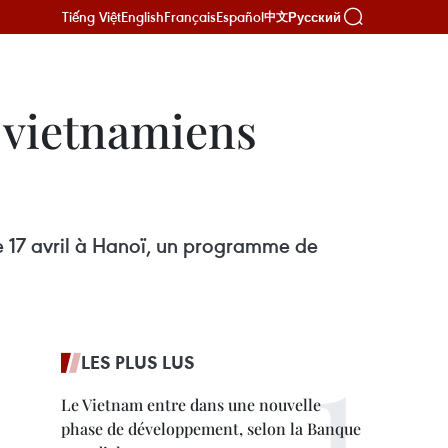
Tiếng Việt
English
Français
Español
Русский
中文
 vietnamiens
e 17 avril à Hanoï, un programme de
LES PLUS LUS
Le Vietnam entre dans une nouvelle
phase de développement, selon la Banque