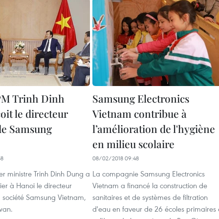
P​M Trinh Dinh
Samsung Electronics
it le directeur
Vietnam contribue à
de Samsung
l’amélioration de l'hygiène
en milieu scolaire
58
08/02/2018 09:48
er ministre Trinh Dinh Dung a
La compagnie Samsung Electronics
ier à Hanoi le directeur
Vietnam a financé la construction de
a société Samsung Vietnam,
sanitaires et de systèmes de filtration
wan.
d'eau en faveur de 26 écoles primaires 