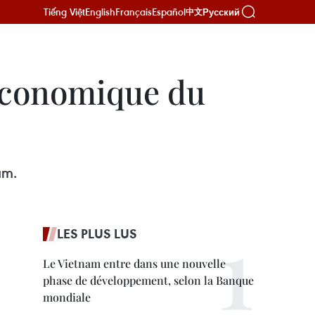
Tiếng Việt
English
Français
Español
Русский
中文
économique du
am.
LES PLUS LUS
Le Vietnam entre dans une nouvelle
phase de développement, selon la Banque
mondiale