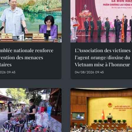
mblée nationale renforce
L’Association des victimes
évention des menaces
l’agent orange/dioxine du
taires
Vietnam mise à l’honneur
026 09:45
04/08/2026 09:45