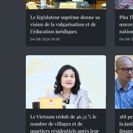
Le législateur suprême donne sa
Phu Th
vision de la vulgarisation et de
œuvre
l’éducation juridiques
natio
04/08/2026 09:00
04/08/2
Le Vietnam réduit de 46,33 % le
188 p
nombre de villages et de
la jus
quartiers résidentiels après leur
financ