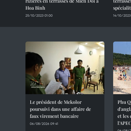
rizières en terrasses de Mien Doi à
terrass
Hoa Binh
spéciali
25/10/2023 01:00
14/10/2023
Le président de Mekolor
Phu Q
poursuivi dans une affaire de
d'angl
faux virement bancaire
et les
l'APE
06/08/2026 09:41
06/08/2