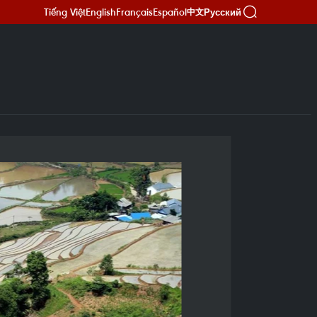
Tiếng Việt
English
Français
Español
Русский
中文