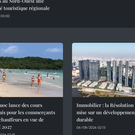
es au Nord-Ouest une
té touristique régionale
 03:00
uoc lance des cours
Immobilier : la Résolution 
ais pour les commerçants
mise sur un développemen
 chauffeurs en vue de
durable
C 2027
06/08/2026 02:13
026 02:15