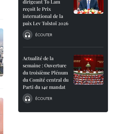
dirigeant To Lam
reçoit le Prix
international de la
paix Lev Tolstoï 2026
ÉCOUTER
Actualité de la
semaine : Ouverture
du troisième Plénum
du Comité central du
Parti du 14e mandat
ÉCOUTER