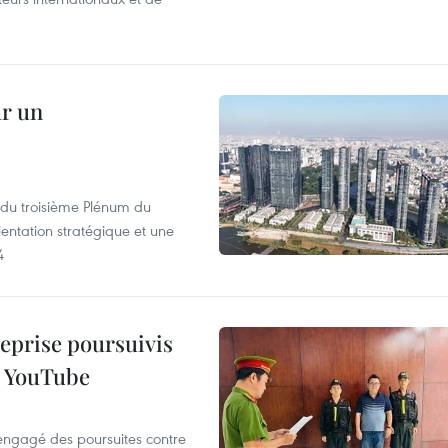
ur un
s du troisième Plénum du
entation stratégique et une
4
reprise poursuivis
r YouTube
 engagé des poursuites contre