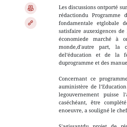
Les discussions ontporté sur
rédactiondu Programme d
fondamentale etglobale d
satisfaire auxexigences de 
économiede marché à orie
monde,d'autre part, la 
del’éducation et de la f
duprogramme et des manuels
Concernant ce programm
auministère de l’Educatio
legouvernement puisse l
caséchéant, être complét
enoeuvre, a souligné le ch
S'agissantdu projet de 