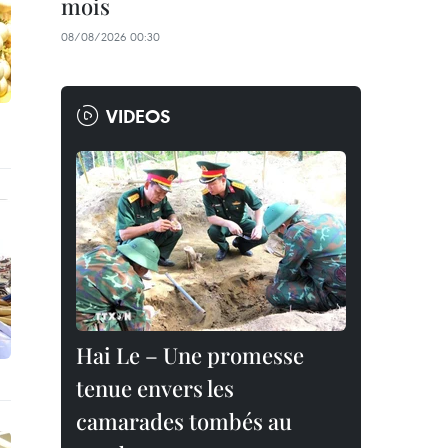
mois
08/08/2026 00:30
VIDEOS
Hai Le – Une promesse
tenue envers les
camarades tombés au