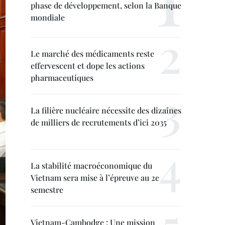
phase de développement, selon la Banque
mondiale
Le marché des médicaments reste
effervescent et dope les actions
pharmaceutiques
La filière nucléaire nécessite des dizaines
de milliers de recrutements d’ici 2035
La stabilité macroéconomique du
Vietnam sera mise à l’épreuve au 2e
semestre
Vietnam-Cambodge : Une mission