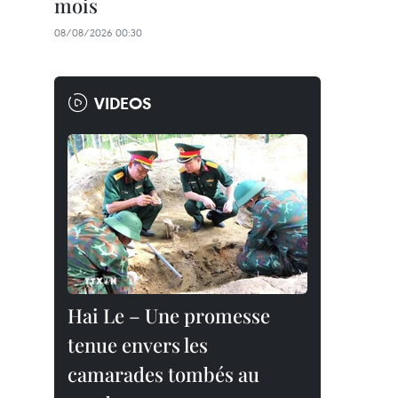
mois
08/08/2026 00:30
VIDEOS
Hai Le – Une promesse
tenue envers les
camarades tombés au