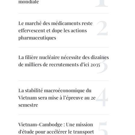
mondiale
Le marché des médicaments reste
effervescent et dope les actions
pharmaceutiques
La filière nucléaire nécessite des dizaines
de milliers de recrutements d’ici 2035
La stabilité macroéconomique du
Vietnam sera mise à l’épreuve au 2e
semestre
Vietnam-Cambodge : Une mission
d'étude pour accélérer le transport