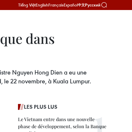
Tiếng Việt
English
Français
Español
Русский
中文
ique dans
nistre Nguyen Hong Dien a eu une
, le 22 novembre, à Kuala Lumpur.
LES PLUS LUS
Le Vietnam entre dans une nouvelle
phase de développement, selon la Banque