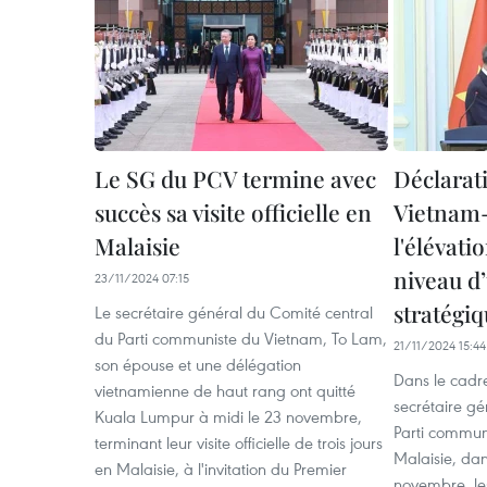
Le SG du PCV termine avec
Déclara
succès sa visite officielle en
Vietnam-
Malaisie
l'élévati
niveau d
23/11/2024 07:15
stratégiq
Le secrétaire général du Comité central
du Parti communiste du Vietnam, To Lam,
21/11/2024 15:44
son épouse et une délégation
Dans le cadre 
vietnamienne de haut rang ont quitté
secrétaire gé
Kuala Lumpur à midi le 23 novembre,
Parti commun
terminant leur visite officielle de trois jours
Malaisie, dan
en Malaisie, à l'invitation du Premier
novembre, les