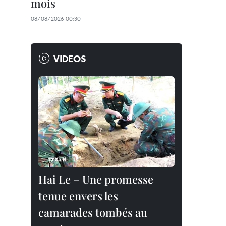
mois
08/08/2026 00:30
VIDEOS
Hai Le – Une promesse
tenue envers les
camarades tombés au