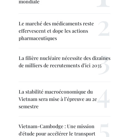
mondiale
Le marché des médicaments reste
effervescent et dope les actions
pharmaceutiques
La filière nucléaire nécessite des dizaines
de milliers de recrutements d’ici 2035
La stabilité macroéconomique du
Vietnam sera mise à l’épreuve au 2e
semestre
Vietnam-Cambodge : Une mission
d'étude pour accélérer le transport